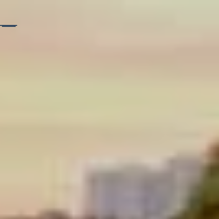
Ik wil
graag
meer
informatie
of een
afspraak