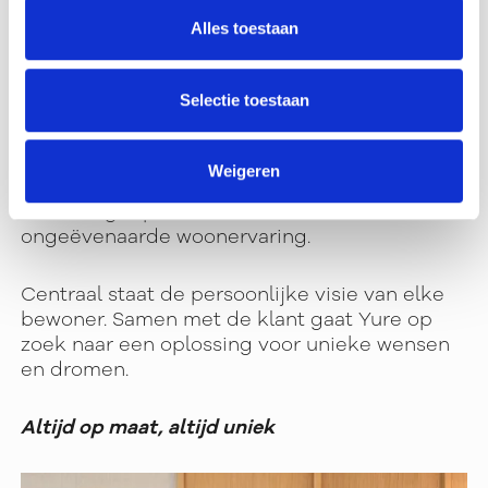
Alles toestaan
Onze missie
Selectie toestaan
Yure streeft naar het ontwikkelen van
projecten op unieke locaties met
Weigeren
adembenemende stadsgezichten, waarbij de
nadruk ligt op sterke architectuur en een
ongeëvenaarde woonervaring.
Centraal staat de persoonlijke visie van elke
bewoner. Samen met de klant gaat Yure op
zoek naar een oplossing voor unieke wensen
en dromen.
Altijd op maat, altijd uniek